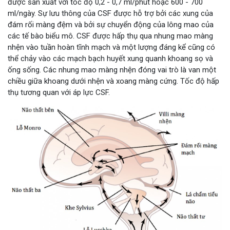
được sản xuất với tốc độ 0,2 - 0,7 ml/phút hoặc 600 - 700
ml/ngày. Sự lưu thông của CSF được hỗ trợ bởi các xung của
đám rối màng đệm và bởi sự chuyển động của lông mao của
các tế bào biểu mô. CSF được hấp thụ qua nhung mao màng
nhện vào tuần hoàn tĩnh mạch và một lượng đáng kể cũng có
thể chảy vào các mạch bạch huyết xung quanh khoang sọ và
ống sống. Các nhung mao màng nhện đóng vai trò là van một
chiều giữa khoang dưới nhện và xoang màng cứng. Tốc độ hấp
thụ tương quan với áp lực CSF.