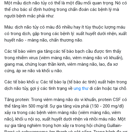
Một mẫu dịch não tủy có thể là một đầu mối quan trọng. Nó có
thể cho bác sĩ định hướng trong chẩn đoán các bệnh lý mà
người bệnh mắc phải như:
Máu: dịch não tủy có màu đỏ nhiều hay ít tùy thuộc lượng máu
có trong dịch, gặp trong các bệnh lý: xuất huyết dưới nhện, xuất
huyết não - màng não, chấn thương não.
Các tế bào viêm gia tăng:các tế bào bạch cầu được tìm thấy
trong nhiễm virus (viêm màng não, viêm màng não vô khuẩn),
giang mai, chứng loạn thần kinh, viêm màng não, lao, đa xơ
cứng, áp xe não và khối u não.
Các tế bào khối u: Các tế bào lạ (tế bào ác tính) xuất hiện trong
dịch não tủy, gợi ý các tình trạng về
ung thư
di căn hoặc tại chỗ.
Tăng protein: Trong viêm màng não do vi khuẩn, protein CSF có
thể tăng lên 500 mg/dl. Sự gia tăng vừa phải (150 - 200 mg/dl)
xảy ra trong các bệnh viêm màng não (viêm màng não, viêm
não), khối u nội sọ, xuất huyết dưới nhện và nhồi máu não. Một
sự gia tăng nghiêm trọng hơn xảy ra trong hội chứng Guillain-
Barré và schwannoma âm thanh và cột sống. Trong bệnh đa xơ