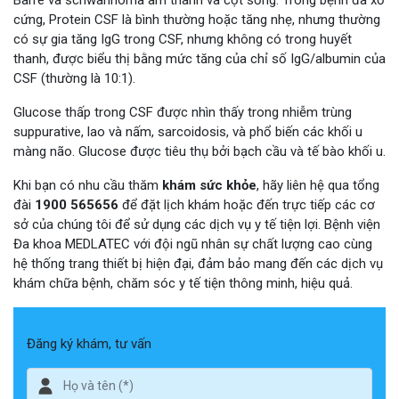
cứng, Protein CSF là bình thường hoặc tăng nhẹ, nhưng thường
có sự gia tăng IgG trong CSF, nhưng không có trong huyết
thanh, được biểu thị bằng mức tăng của chỉ số IgG/albumin của
CSF (thường là 10:1).
Glucose thấp trong CSF được nhìn thấy trong nhiễm trùng
suppurative, lao và nấm, sarcoidosis, và phổ biến các khối u
màng não. Glucose được tiêu thụ bởi bạch cầu và tế bào khối u.
Khi bạn có nhu cầu thăm
khám sức khỏe
, hãy liên hệ qua tổng
đài
1900 565656
để đặt lịch khám hoặc đến trực tiếp các cơ
sở của chúng tôi để sử dụng các dịch vụ y tế tiện lợi. Bệnh viện
Đa khoa MEDLATEC với đội ngũ nhân sự chất lượng cao cùng
hệ thống trang thiết bị hiện đại, đảm bảo mang đến các dịch vụ
khám chữa bệnh, chăm sóc y tế tiện thông minh, hiệu quả.
Đăng ký khám, tư vấn